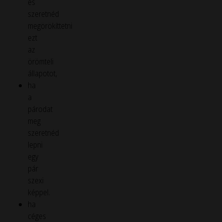
és
szeretnéd
megörökíttetni
ezt
az
örömteli
állapotot,
ha
a
párodat
meg
szeretnéd
lepni
egy
pár
szexi
képpel.
ha
céges