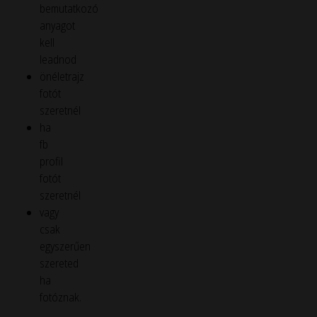
bemutatkozó
anyagot
kell
leadnod
önéletrajz
fotót
szeretnél
ha
fb
profil
fotót
szeretnél
vagy
csak
egyszerűen
szereted
ha
fotóznak.