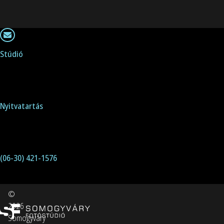
Stúdió
2360 Gyál,
Nagykőrösi-Kolozsvári sarok, üzletsor.
Nyitvatartás
kedd- péntek 9:00-17:00
Telefon
(06-30) 421-1576
©
2026
Somogyváry