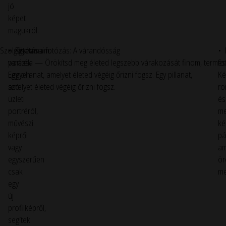
jó
képet
magukról.
Szolgáltatásaim:
• Egyéni
• Kismama fotózás: A várandósság
• 
portrék:
varázsa — Örökítsd meg életed legszebb várakozását finom, termés
fo
Legyen
Egy pillanat, amelyet életed végéig őrizni fogsz. Egy pillanat,
Ké
szó
amelyet életed végéig őrizni fogsz.
ro
üzleti
és
portréról,
me
művészi
ké
képről
pá
vagy
am
egyszerűen
ör
csak
me
egy
új
profilképről,
segítek