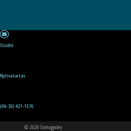
Zsuzsa
és
Krisztián
Stúdió
2360 Gyál,
Nagykőrösi-Kolozsvári sarok, üzletsor.
Nyitvatartás
kedd- péntek 9:00-17:00
Telefon
(06-30) 421-1576
© 2026 Somogyváry