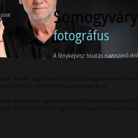
Somogyváry
solat
fotográfus
A fényképész hivatás nagyszerű dol
ezek, esküvőt, vagy gyermekfotót, portfóliót vagy reklámképet a lén
 mert akkor jól járunk mindannyian a megrendelő és én.
egoldandó feladat egy új kihívást jelent, és ettől válik izgalmassá. S
olgozni. Bátran kijelenthetem, hogy a munkám egyben a kikapcsolódáso