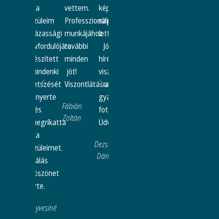
a
vettem.
képeket,
egyszerűen
fotókönyvet.
fotóka
szüleim
Professzionális
nagyszerűek
csodálatos
Fantasztikus
és
házassági
munkájához
lettek!
lett.
lett.
azt,
évfordulójára
további
Jó
Mégegyszer
Köszönjük.
hogy
készített
minden
hírét
köszönünk
észrev
Zsolnainé
mindenki
jót!
viszem
mindent.
a
tetszését
Viszontlátásra.
a
háttér
Zita és
elnyerte
gyáli
elkapt
Gábor
Fábián
és
fotóstúdiónak.
minde
Zoltán
megríkatta
Üdvözlettel,
fontos
a
pillana
Dezsény
szüleimet.
Hálása
Dániel
Hálás
vagyu
köszönet
érte.
érte.
Mégeg
köszi,
Fenyvesiné