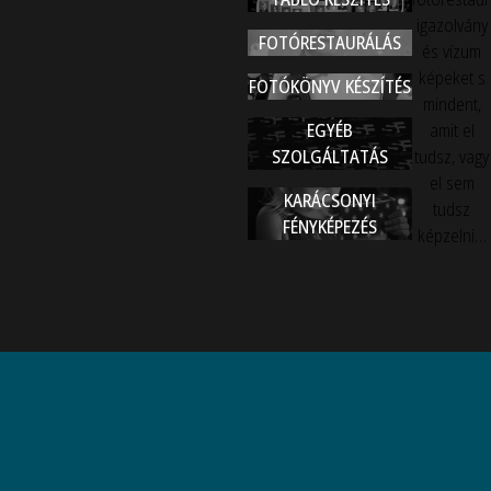
igazolvány
FOTÓRESTAURÁLÁS
és vízum
képeket s
FOTÓKÖNYV KÉSZÍTÉS
mindent,
EGYÉB
amit el
SZOLGÁLTATÁS
tudsz, vagy
el sem
KARÁCSONYI
tudsz
FÉNYKÉPEZÉS
képzelni…